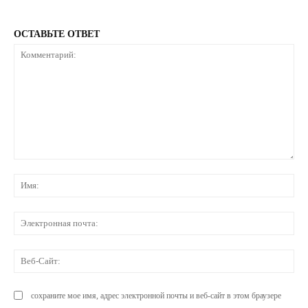
ОСТАВЬТЕ ОТВЕТ
Комментарий:
Им
Эл
по
Ве
Са
сохраните мое имя, адрес электронной почты и веб-сайт в этом браузере