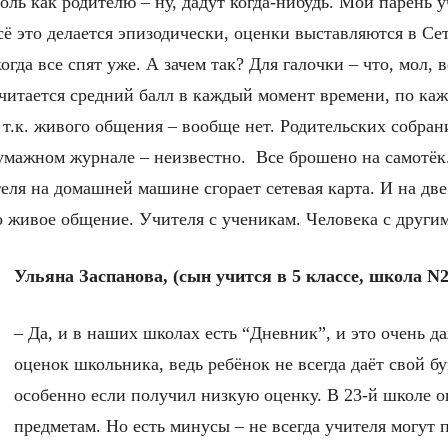
оль как родителю – ну, дадут когда-нибудь. Мой парень у
сё это делается эпизодически, оценки выставляются в С
когда все спят уже. А зачем так? Для галочки – что, мол,
читается средний балл в каждый момент времени, по ка
 т.к. живого общения – вообще нет. Родительских собра
 бумажном журнале – неизвестно. Все брошено на самотёк.
ителя на домашней машине сгорает сетевая карта. И на 
 живое общение. Учителя с ученикам. Человека с други
Ульяна Заспанова, (сын учится в 5 классе, школа N2
– Да, и в наших школах есть “Дневник”, и это очень д
оценок школьника, ведь ребёнок не всегда даёт свой 
особенно если получил низкую оценку. В 23-й школе 
предметам. Но есть минусы – не всегда учителя могут п