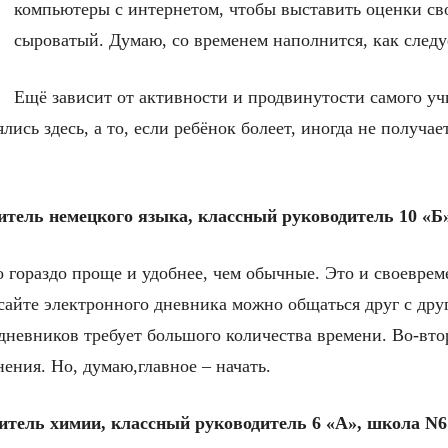
компьютеры с интернетом, чтобы выставить оценки св
сыроватый. Думаю, со временем наполнится, как следуе
Ещё зависит от активности и продвинутости самого учи
ись здесь, а то, если ребёнок болеет, иногда не получае
тель немецкого языка, классный руководитель 10 «Б»
о гораздо проще и удобнее, чем обычные. Это и своеврем
сайте электронного дневника можно общаться друг с дру
дневников требует большого количества времени. Во-вто
ения. Но, думаю,главное – начать.
тель химии, классный руководитель 6 «А», школа N6