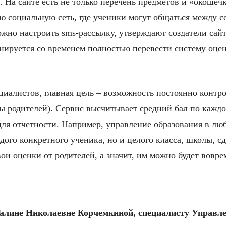
На сайте есть не только перечень предметов и «окошечк
ю социальную сеть, где ученики могут общаться между со
но настроить sms-рассылку, утверждают создатели сайт
нируется со временем полностью перевести систему оце
циалистов, главная цель – возможность постоянно контр
ы родителей). Сервис высчитывает средний бал по каждо
ля отчетности. Например, управление образования в лю
дого конкретного ученика, но и целого класса, школы, 
вои оценки от родителей, а значит, им можно будет вовре
Галине Николаевне Корчемкиной, специалисту Управл