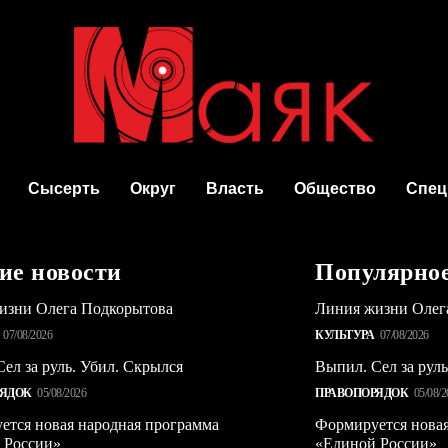
Сысерть
Округ
Власть
Общество
Спец
ие новости
Популярно
изни Олега Подкорытова
Линия жизни Олег
07/08/2026
КУЛЬТУРА
07/08/2026
ел за руль. Убил. Скрылся
Выпил. Сел за рул
РЯДОК
05/08/2026
ПРАВОПОРЯДОК
05/08/2
ется новая народная программа
Формируется новая
 России»
«Единой России»