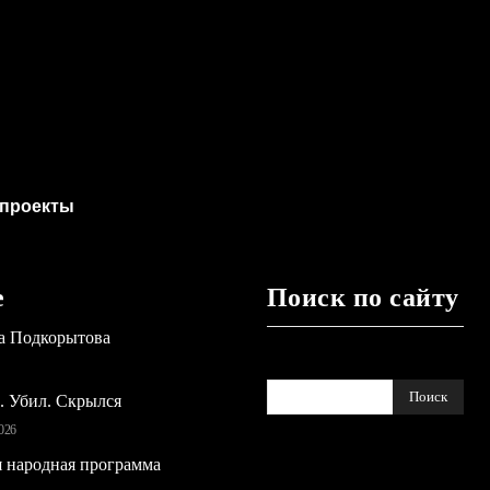
проекты
е
Поиск по сайту
а Подкорытова
Поиск
ь. Убил. Скрылся
026
 народная программа