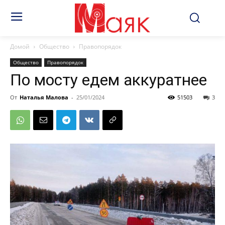
Домой
Общество
Правопорядок
Общество
Правопорядок
По мосту едем аккуратнее
От
Наталья Малова
-
25/01/2024
51503
3