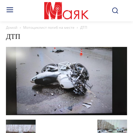
Домой
Мотоциклист погиб на месте
ДТП
ДТП