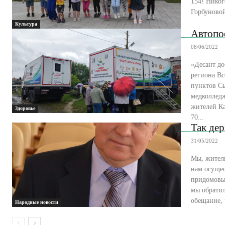
154! Никог
Горбуновой
Культура
Автопо
08/06/2022
«Десант до
региона Всероссийский проект «Добро в село» побывал в одном из старейших населенных
пунктов Сы
медколлед
жителей Кашино. Несмотря на сильный ливень и ветер п
Здоровье
70...
Так де
31/05/2022
Мы, жители
нам осуще
придомовых
мы обратил
Народные новости