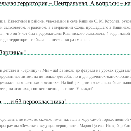
льная территория – Центральная. А вопросы – ка
нца. Известный в районе, уважаемый в селе Кашино С. М. Королев, рук
 и сельсоветом, и районом, в завершении схода, прошедшего в Кашинск
зал, что он 9 лет был председателем Кашинского сельсовета, 4 года главой
 годы территория-то была – в несколько раз меньше....
«Зарница»!
в детстве в «Зарницу»? Мы – да! За месяц до февраля на уроках труда м
деревянные автоматы не только для себя, но и для девчонок-одноклассни
делилась на «зеленых» и «синих». На бойцах армии «зеленых» были на
вета, на «синих», соответственно, - синие. У каждой...
: …и 63 первоклассника!
едставить не можете, сколько имен назвала в ходе самой торжественной 
рограммы «Земляки» ведущая мероприятия Мария Гусева. Итак, барабанн