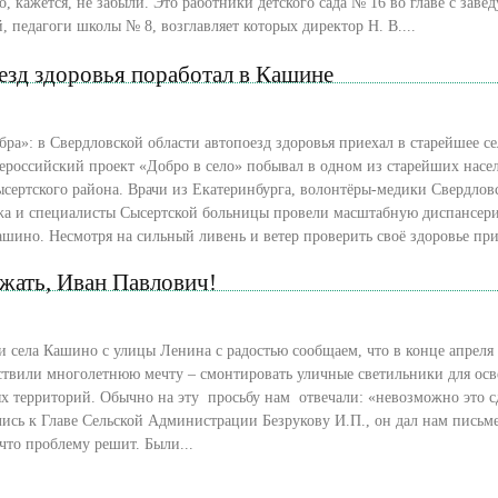
о, кажется, не забыли. Это работники детского сада № 16 во главе с зав
, педагоги школы № 8, возглавляет которых директор Н. В....
езд здоровья поработал в Кашине
бра»: в Свердловской области автопоезд здоровья приехал в старейшее се
сертского района. Врачи из Екатеринбурга, волонтёры-медики Свердлов
жа и специалисты Сысертской больницы провели масштабную диспансер
роверить своё здоровье пришли почти
ржать, Иван Павлович!
 села Кашино с улицы Ленина с радостью сообщаем, что в конце апреля 
ствили многолетнюю мечту – смонтировать уличные светильники для ос
 территорий. Обычно на эту просьбу нам отвечали: «невозможно это сд
ись к Главе Сельской Администрации Безрукову И.П., он дал нам письм
обещание, что проблему решит. Были...