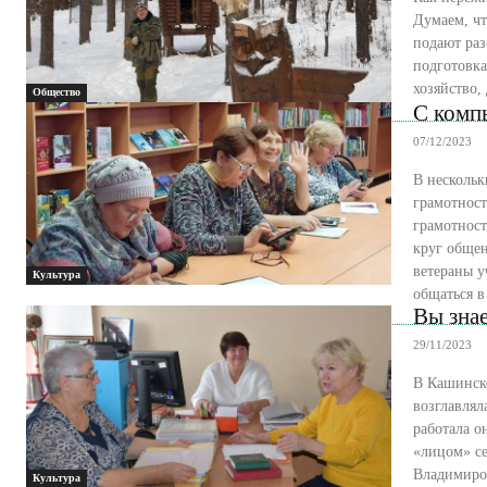
Думаем, чт
подают раз
подготовка корма зан
хозяйство, 
Общество
С комп
07/12/2023
В несколь
грамотност
грамотност
круг общен
ветераны у
Культура
общаться в
Вы знае
29/11/2023
В Кашинско
возглавлял
работала о
«лицом» се
Культура