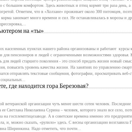
о с большим комфортом. Здесь животных и птиц кормят три раза день, а
огретой. Отметим, что в «Холзане» проживает около 300 питомцев, поэт
имает много времени и сил. Не останавливалась в морозы и другая работа –
дрессировка,...
ьютером на «ты»
ких населенных пунктах нашего района организованы и работают курсы
и для пенсионеров и людей с ограниченными возможностями здоровья.
ь для людей старшего поколения - это способ придать жизни новый смыс
ия, повысить уровень качества жизни. На занятиях по управлению смар
чатся отправлять текстовые сообщения, фотографии, просматривать веб-
 социальных...
те, где находится гора Березовая?
й ветеранской организации чуть менее шести сотен человек. Последние 
а ее Светлана Николаевна Сурина – человек, которого знало все село, пот
на на госплемптицезаводе. А в советские времена именно это предприят
ла, и, можно сказать, «рулило» здесь. С весны организацию возглавила 
Владимировна Ширинкина. Надо отметить, что почти...