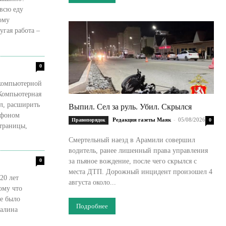
 всю еду
ому
0
 компьютерной
 Компьютерная
л, расширить
Выпил. Сел за руль. Убил. Скрылся
тфоном
Редакция газеты Маяк
-
05/08/2026
Правопорядок
0
страницы,
Смертельный наезд в Арамили совершил
водитель, ранее лишенный права управления
0
за пьяное вождение, после чего скрылся с
места ДТП. Дорожный инцидент произошел 4
20 лет
августа около...
ому что
ие было
Подробнее
Галина