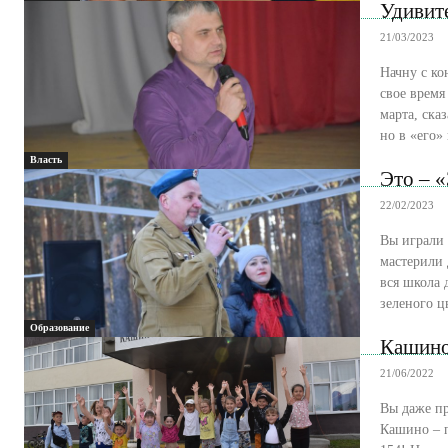
Удивите
21/03/2023
Начну с ко
свое время
марта, ска
но в «его»
Власть
Это – 
22/02/2023
Вы играли 
мастерили 
вся школа 
зеленого ц
Образование
Кашино
21/06/2022
Вы даже пр
Кашино – п