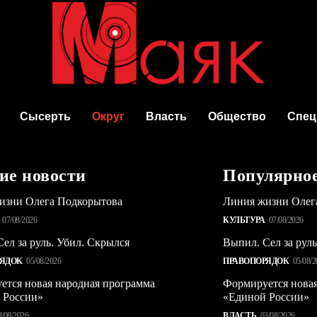
Сысерть
Округ
Власть
Общество
Спец
ие новости
Популярно
изни Олега Подкорытова
Линия жизни Олег
07/08/2026
КУЛЬТУРА
07/08/2026
ел за руль. Убил. Скрылся
Выпил. Сел за рул
РЯДОК
05/08/2026
ПРАВОПОРЯДОК
05/08/2
ется новая народная программа
Формируется новая
 России»
«Единой России»
3/08/2026
ВЛАСТЬ
03/08/2026