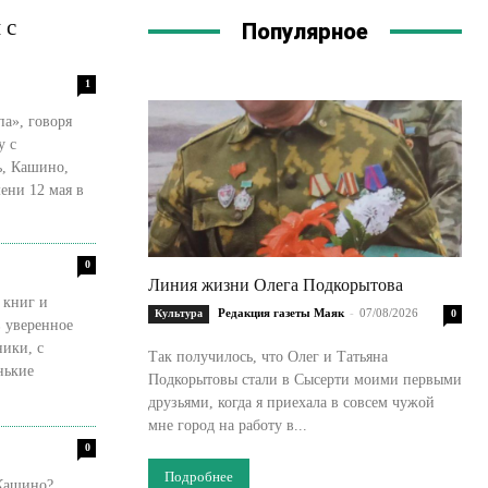
 с
Популярное
1
па», говоря
у с
ь, Кашино,
ени 12 мая в
0
Линия жизни Олега Подкорытова
 книг и
Редакция газеты Маяк
-
07/08/2026
Культура
0
в уверенное
ики, с
Так получилось, что Олег и Татьяна
нькие
Подкорытовы стали в Сысерти моими первыми
друзьями, когда я приехала в совсем чужой
мне город на работу в...
0
Подробнее
Кашино?