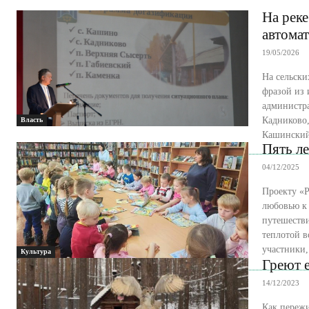
На реке
автома
19/05/2026
На сельски
фразой из 
администр
Кадниково,
Власть
Пять л
04/12/2025
Проекту «Р
любовью к 
путешестви
теплотой 
участники,
Культура
Греют е
14/12/2023
Как переж