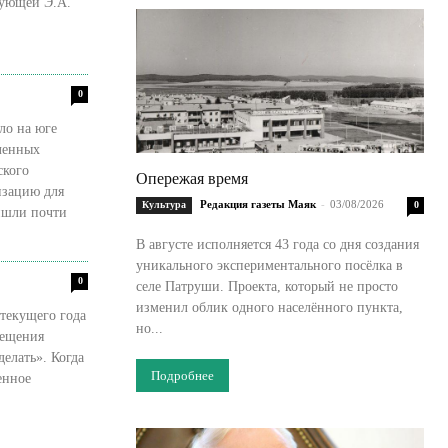
едующей Э.А.
0
ло на юге
ского
Опережая время
изацию для
Редакция газеты Маяк
-
03/08/2026
Культура
0
В августе исполняется 43 года со дня создания
уникального экспериментального посёлка в
0
селе Патруши. Проекта, который не просто
изменил облик одного населённого пункта,
текущего года
но...
вещения
елать». Когда
Подробнее
енное