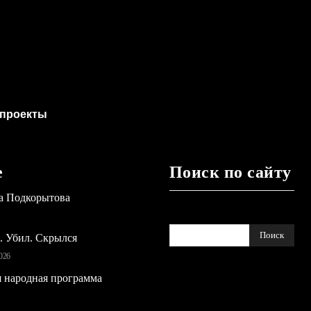
проекты
е
Поиск по сайту
а Подкорытова
Поиск
ь. Убил. Скрылся
026
 народная программа