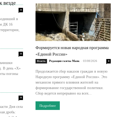
к везде
0
оводивший в
ом ДК 16
 территории,
Формируется новая народная программа
«Единой России»
0
Редакция газеты Маяк
-
03/08/2026
Власть
0
альчишки
ц. В день «Х»
Продолжается сбор наказов граждан в новую
шиты погоны
Народную программу «Единой России». Это
механизм прямого влияния жителей на
формирование государственной политики.
Сбор ведется непрерывно на всех...
0
Подробнее
части Дня села
ая дробь: