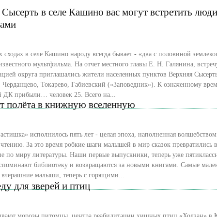
 Сысерть в селе Кашино вас могут встретить люди
тами
х сходах в селе Кашино народу всегда бывает - «два с половиной землеко
известного мультфильма. На отчет местного главы Е. Н. Галянина, встреч
ацией округа приглашались жители населенных пунктов Верхняя Сысерт
 Черданцево, Токарево, Габиевский («Заповедник»). К означенному врем
Кашинский ДК прибыли… человек 25. Всего на...
ет полёта в книжную вселенную
астишка» исполнилось пять лет - целая эпоха, наполненная волшебством
чтению. За это время робкие шаги малышей в мир сказок превратились 
е по миру литературы. Наши первые выпускники, теперь уже пятиклассн
вспоминают библиотеку и возвращаются за новыми книгами. Самые мале
 вчерашние малыши, теперь с горящими...
ду для зверей и птиц
ивают морозы питомцы центра реабилитации хищных птиц «Холзан» в 