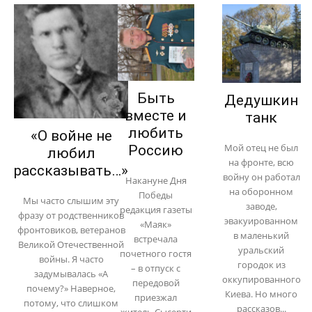
Быть
Дедушкин
вместе и
танк
любить
«О войне не
Мой отец не был
Россию
любил
на фронте, всю
рассказывать…»
войну он работал
Накануне Дня
на оборонном
Победы
Мы часто слышим эту
заводе,
редакция газеты
фразу от родственников
эвакуированном
«Маяк»
фронтовиков, ветеранов
в маленький
встречала
Великой Отечественной
уральский
почетного гостя
войны. Я часто
городок из
– в отпуск с
задумывалась «А
оккупированного
передовой
почему?» Наверное,
Киева. Но много
приезжал
потому, что слишком
рассказов...
житель Сысерти