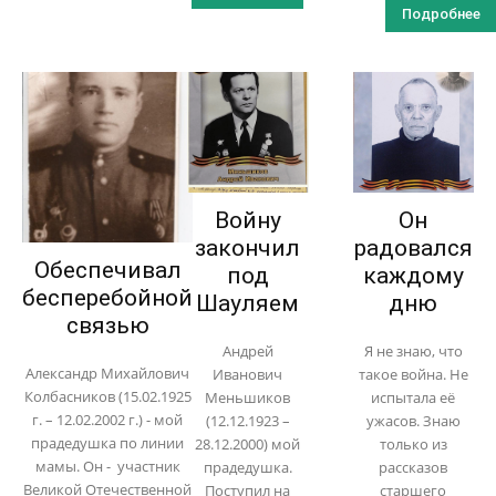
Подробнее
Войну
Он
закончил
радовался
Обеспечивал
под
каждому
бесперебойной
Шауляем
дню
связью
Андрей
Я не знаю, что
Александр Михайлович
Иванович
такое война. Не
Колбасников (15.02.1925
Меньшиков
испытала её
г. – 12.02.2002 г.) - мой
(12.12.1923 –
ужасов. Знаю
прадедушка по линии
28.12.2000) мой
только из
мамы. Он - участник
прадедушка.
рассказов
Великой Отечественной
Поступил на
старшего