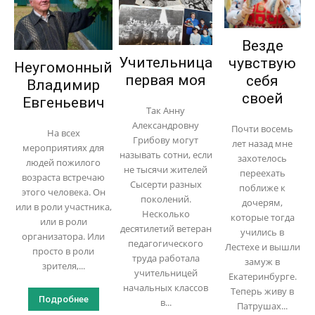
Везде
Учительница
чувствую
Неугомонный
первая моя
себя
Владимир
своей
Евгеньевич
Так Анну
Александровну
Почти восемь
На всех
Грибову могут
лет назад мне
мероприятиях для
называть сотни, если
захотелось
людей пожилого
не тысячи жителей
переехать
возраста встречаю
Сысерти разных
поближе к
этого человека. Он
поколений.
дочерям,
или в роли участника,
Несколько
которые тогда
или в роли
десятилетий ветеран
учились в
организатора. Или
педагогического
Лестехе и вышли
просто в роли
труда работала
замуж в
зрителя,...
учительницей
Екатеринбурге.
начальных классов
Теперь живу в
Подробнее
в...
Патрушах...