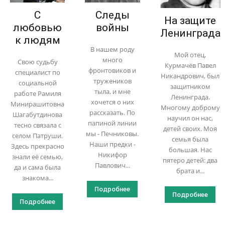
С
Следы
На защите
любовью
войны
Ленинграда
к людям
В нашем роду
Мой отец,
много
Свою судьбу
Курмачёв Павел
фронтовиков и
специалист по
Никандрович, был
тружеников
социальной
защитником
тыла, и мне
работе Рамиля
Ленинграда.
хочется о них
Минирашитовна
Многому доброму
рассказать. По
Шагабутдинова
научил он нас,
папиной линии
тесно связала с
детей своих. Моя
мы - Печниковы.
селом Патруши.
семья была
Наши предки -
Здесь прекрасно
большая. Нас
Никифор
знали её семью,
пятеро детей: два
Павлович...
да и сама была
брата и...
знакома...
Подробнее
Подробнее
Подробнее