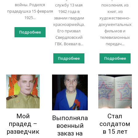
войны. Родился
службу 13 мая
поколения, из
прадедушка 15 февраля
1942 года в
книг, из
1925...
звании гвардии
художественно-
красноармейца.
документальных
Его призвал
фильмов и
Подробнее
Свердловский
телевизионных
ГВК. Воевал в...
передач...
Подробнее
Подробнее
Мой
Стал
Выполняла
прадед –
солдатом
военный
разведчик
в 15 лет
заказ на