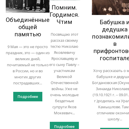
Помним.
Гордимся.
Объединённые
Чтим
Бабушка 
общей
дедушка
памятью
Посвящаю этот
познакомил
рассказ своему
в
тестю Николаю
9 Мая — это не просто
прифронто
Яковлевичу
праздник, это — один из
госпитал
Ярославцеву и
великих дней,
его сыну Павлу –
почитаемый не только
Хочу рассказать о 
участникам
в России, но и во
бабушке и дедуш
Великой
многих других
Богдановская (Окун
Отечественной
пострадавших...
Зинаида Николае
войны. Уже не
(19.10.1921 г. – 09.01
очень молодые
Подробнее
г.)родилась на Урал
бездетные
Камышлове. Там
супруги Яков
отличием окончи
Мокеевич...
школу...
Подробнее