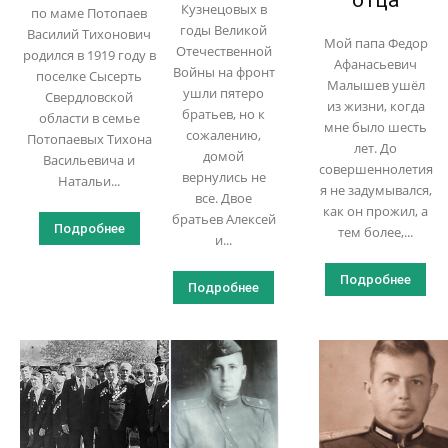
Кузнецовых в
по маме Потопаев
годы Великой
Василий Тихонович
Мой папа Федор
Отечественной
родился в 1919 году в
Афанасьевич
Войны на фронт
поселке Сысерть
Малышев ушёл
ушли пятеро
Свердловской
из жизни, когда
братьев, но к
области в семье
мне было шесть
сожалению,
Потопаевых Тихона
лет. До
домой
Васильевича и
совершеннолетия
вернулись не
Натальи...
я не задумывался,
все. Двое
как он прожил, а
братьев Алексей
Подробнее
тем более,...
и...
Подробнее
Подробнее