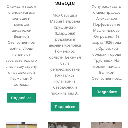
заводе
С каждым годом
Хочу рассказать
становится всё
о свем прадеде
Моя бабушка
меньше и
Александре
Мария Петровна
меньше
Порфильевиче
Крушинских
свидетелей
Масленникове.
(Ширшова)
Великой
Он родился 18
родилась в
Отечественной
марта 1926 года
деревне Козловка
войны. Люди
в Орловской
Тюменской
начинают
области, городе
области. Её семья
забывать тех, кто
Трубчевск. На
была
спас нашу страну
момент начала
репрессирована
от фашистской
Великой
(считались
Германии. Я
Отечественной...
кулаками) в
хотела...
Свердловск и
Подробнее
прожила там 3...
Подробнее
Подробнее