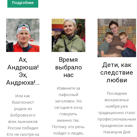
Подробнее
Ах,
Время
Дети, как
Андрюша!
выбрало
следствие
Эх,
нас
любви
Андрюха!…
Извините за
Последнее
пафосный
Или как
воскресенье
заголовок. Но
биатлонист
ноября уже
сегодня я хочу
родом из
традиционно стало
говорить
Бобровского
профессиональным
именно так.
всех лыжников
праздником мам.
Потому что речь
России победил
Накануне Дня
пойдет о людях,
Кто не смотря на