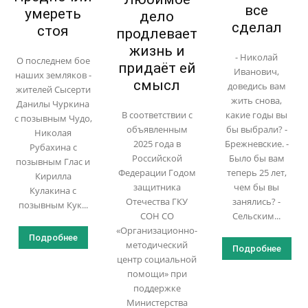
все
умереть
дело
сделал
стоя
продлевает
жизнь и
- Николай
О последнем бое
придаёт ей
Иванович,
наших земляков -
смысл
доведись вам
жителей Сысерти
жить снова,
Данилы Чуркина
В соответствии с
какие годы вы
с позывным Чудо,
объявленным
бы выбрали? -
Николая
2025 года в
Брежневские. -
Рубахина с
Российской
Было бы вам
позывным Глас и
Федерации Годом
теперь 25 лет,
Кирилла
защитника
чем бы вы
Кулакина с
Отечества ГКУ
занялись? -
позывным Кук...
СОН СО
Сельским...
«Организационно-
Подробнее
методический
Подробнее
центр социальной
помощи» при
поддержке
Министерства