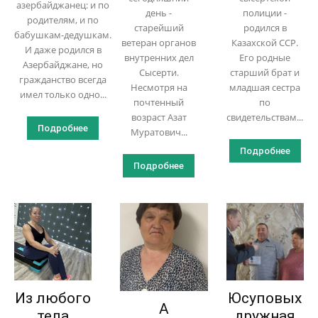
азербайджанец: и по
день -
полиции -
родителям, и по
старейший
родился в
бабушкам-дедушкам.
ветеран органов
Казахской ССР.
И даже родился в
внутренних дел
Его родные
Азербайджане, но
Сысерти.
старший брат и
гражданство всегда
Несмотря на
младшая сестра
имел только одно...
почтенный
по
возраст Азат
свидетельствам...
Подробнее
Муратович...
Подробнее
Подробнее
Из любого
Юсуповых
А
тела
дружная