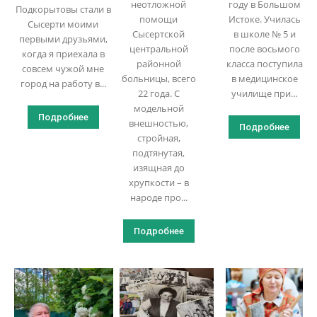
неотложной
году в Большом
Подкорытовы стали в
помощи
Истоке. Училась
Сысерти моими
Сысертской
в школе № 5 и
первыми друзьями,
центральной
после восьмого
когда я приехала в
районной
класса поступила
совсем чужой мне
больницы, всего
в медицинское
город на работу в...
22 года. С
училище при...
модельной
Подробнее
внешностью,
Подробнее
стройная,
подтянутая,
изящная до
хрупкости – в
народе про...
Подробнее