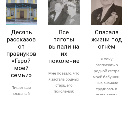
Десять
Все
Спасала
рассказов
тяготы
жизни под
от
выпали на
огнём
правнуков
их
Я хочу
«Герой
поколение
рассказать о
моей
родной сестре
Мне повезло, что
семьи»
моей бабушки.
я застала родных
Она вначале
старшего
Пишет вам
трудилась в
поколения:
классный
тылу, затем
дедушку с
руководитель 5б
добровольцем
бабушкой и их
класса школы №
ушла на фронт.
троих детей
9 имени Героя
Анна Ивановна
Юрия, Галину и
Советского
Подкорытова
Валентину. Это
Союза А. И.
(Паршукова)
поколение,