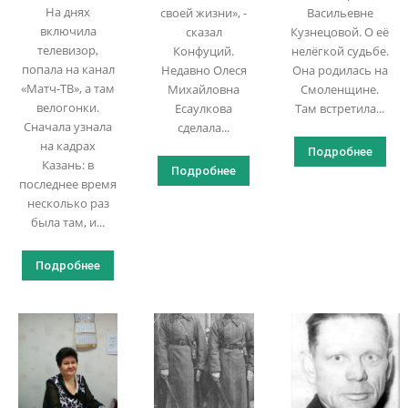
На днях
своей жизни», -
Васильевне
включила
сказал
Кузнецовой. О её
телевизор,
Конфуций.
нелёгкой судьбе.
попала на канал
Недавно Олеся
Она родилась на
«Матч-ТВ», а там
Михайловна
Смоленщине.
велогонки.
Есаулкова
Там встретила...
Сначала узнала
сделала...
на кадрах
Подробнее
Казань: в
Подробнее
последнее время
несколько раз
была там, и...
Подробнее