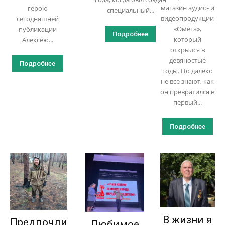
магазин аудио- и
герою
специальный...
видеопродукции
сегодняшней
«Омега»,
публикации
Подробнее
который
Алексею...
открылся в
девяностые
Подробнее
годы. Но далеко
не все знают, как
он превратился в
первый...
Подробнее
В жизни я
Предпочли
Любимое