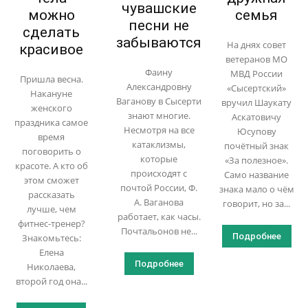
чувашские
можно
семья
песни не
сделать
забываются
На днях совет
красивое
ветеранов МО
Фаину
МВД России
Пришла весна.
Александровну
«Сысертский»
Накануне
Ваганову в Сысерти
вручил Шаукату
женского
знают многие.
Аскатовичу
праздника самое
Несмотря на все
Юсупову
время
катаклизмы,
почётный знак
поговорить о
которые
«За полезное».
красоте. А кто об
происходят с
Само название
этом сможет
почтой России, Ф.
знака мало о чём
рассказать
А. Ваганова
говорит, но за...
лучше, чем
работает, как часы.
фитнес-тренер?
Почтальонов не...
Подробнее
Знакомьтесь:
Елена
Подробнее
Николаева,
второй год она...