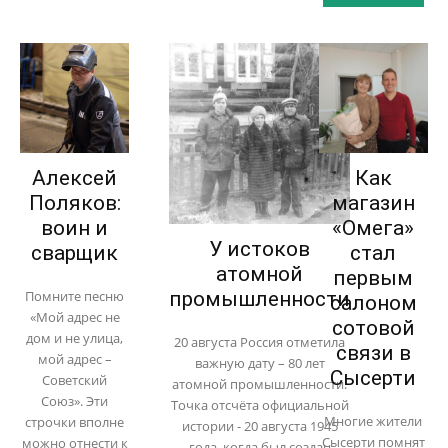
Алексей
Как
Поляков:
магазин
воин и
«Омега»
У истоков
сварщик
стал
атомной
первым
Помните песню
промышленности
салоном
«Мой адрес не
сотовой
дом и не улица,
20 августа Россия отметила
связи в
мой адрес –
важную дату – 80 лет
Сысерти
Советский
атомной промышленности.
Союз». Эти
Точка отсчёта официальной
Многие жители
строчки вполне
истории - 20 августа 1945
Сысерти помнят
можно отнести к
года, когда был создан