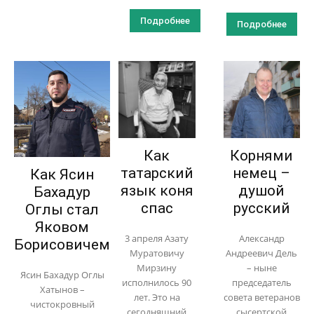
Подробнее
Подробнее
Как
Корнями
татарский
немец –
Как Ясин
язык коня
душой
Бахадур
спас
русский
Оглы стал
Яковом
3 апреля Азату
Александр
Борисовичем
Муратовичу
Андреевич Дель
Мирзину
– ныне
Ясин Бахадур Оглы
исполнилось 90
председатель
Хатынов –
лет. Это на
совета ветеранов
чистокровный
сегодняшний
сысертской