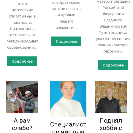
матери президент
которых смело
то, что
Российской
можно назвать
российские
Федерации
«Героями
спортсмены, в
Владимир
нашего
частности,
Владимирович
времени»....
биатлонисты
Путин подписал
отстранены от
указ о присвоении
Международных
Подробнее
звания «Матери-
соревнований,...
героини»...
Подробнее
Подробнее
А вам
Поднял
Специалист
слабо?
хобби с
по чистым