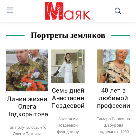
Портреты земляков
Семь дней
40 лет в
Анастасии
любимой
Линия жизни
Поздеевой
профессии
Олега
Подкорытова
Анастасии
Тамара Павловна
Поздеевой,
Шабурова
Так получилось, что
фельдшеру
родилась в 1950
Олег и Татьяна