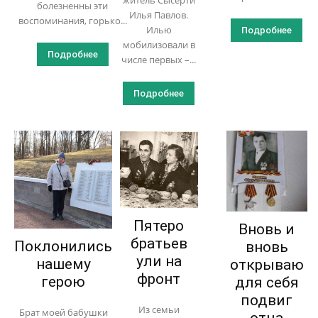
болезненны эти
Илья Павлов.
воспоминания, горько...
Илью
Подробнее
мобилизовали в
Подробнее
числе первых –...
Подробнее
Пятеро
Вновь и
братьев
Поклонились
вновь
ули на
нашему
открываю
фронт
герою
для себя
подвиг
Из семьи
Брат моей бабушки
отца