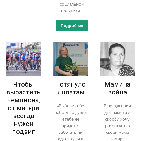
социальной
политики...
Подробнее
Чтобы
Потянуло
Мамина
вырастить
к цветам
война
чемпиона,
«Выбери себе
В преддверии
от матери
работу по душе,
дня памяти и
всегда
и тебе не
скорби хочу
нужен
придется
рассказать о
подвиг
работать ни
своей маме
одного дня в
Тамаре