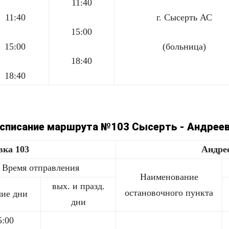
11:40
11:40
г. Сысерть АС
15:00
15:00
(больница)
18:40
18:40
списание маршрута №103 Сысерть - Андрее
вка 103
Андре
Время отправления
Наименование
вых. и празд.
остановочного пункта
чие дни
дни
5:00