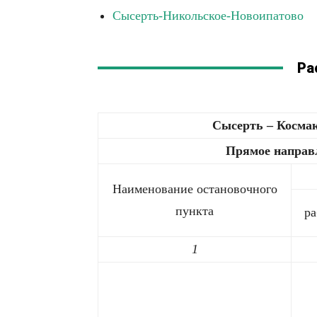
Сысерть-Никольское-Новоипатово
Ра
Сысерть – Космак
Прямое направ
Наименование остановочного
пункта
ра
1