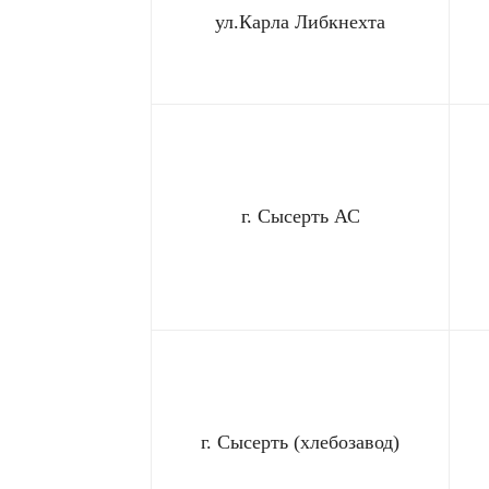
ул.Карла Либкнехта
г. Сысерть АС
г. Сысерть (хлебозавод)