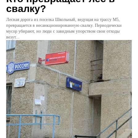
свалку?
Лесная дорога из поселка Школьный, ведущая на трассу М5,
превращается в несанкционированную свалку. Периодически
мусор убирают, но люди с завидным упорством свои отходы
везут...