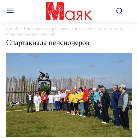
Домой
Пенсионеры стреляли из винтовки и бегали эстафету
Спартакиада пенсионеров
Спартакиада пенсионеров