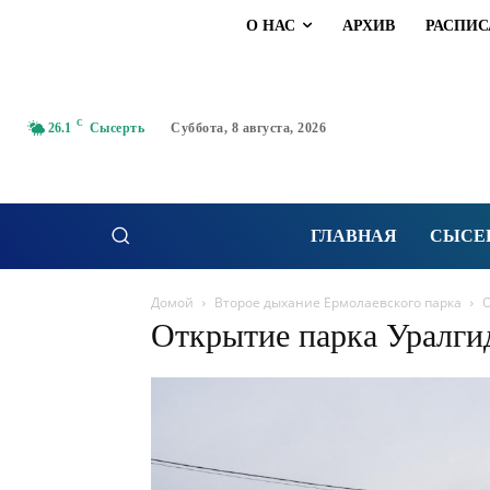
О НАС
АРХИВ
РАСПИС
C
26.1
Сысерть
Суббота, 8 августа, 2026
ГЛАВНАЯ
СЫСЕ
Домой
Второе дыхание Ермолаевского парка
О
Открытие парка Уралг