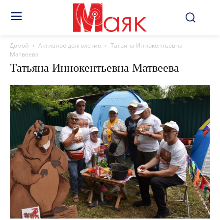
Домой
Активное долголетие
Татьяна Иннокентьевна
Матвеева
Татьяна Иннокентьевна Матвеева