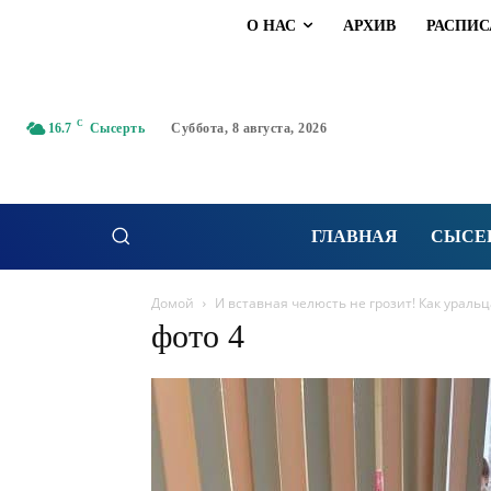
О НАС
АРХИВ
РАСПИС
C
16.7
Сысерть
Суббота, 8 августа, 2026
ГЛАВНАЯ
СЫСЕ
Домой
И вставная челюсть не грозит! Как ураль
фото 4