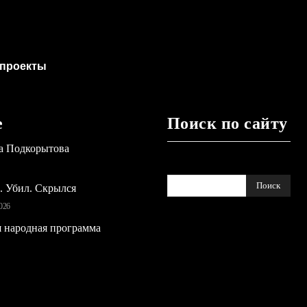
проекты
е
Поиск по сайту
а Подкорытова
Поиск
ь. Убил. Скрылся
026
 народная программа