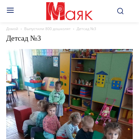
Домой
Выпустили 800 дошколят
Детсад №3
Детсад №3