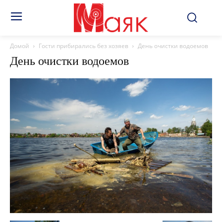
Домой
Гости прибирались без хозяев
День очистки водоемов
День очистки водоемов