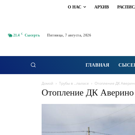
О НАС
АРХИВ
РАСПИС
C
21.4
Сысерть
Пятница, 7 августа, 2026
ГЛАВНАЯ
СЫСЕ
Домой
Трубы в …паласе
Отопление ДК Аверин
Отопление ДК Аверино