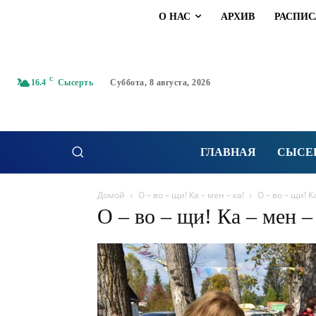
О НАС
АРХИВ
РАСПИС
C
16.4
Сысерть
Суббота, 8 августа, 2026
ГЛАВНАЯ
СЫСЕ
Домой
О – во – щи! Ка – мен – ка!
О – во – щи! К
О – во – щи! Ка – мен –