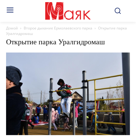
Домой
Второе дыхание Ермолаевского парка
Открытие парка
Уралгидромаш
Открытие парка Уралгидромаш