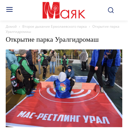
Домой
Второе дыхание Ермолаевского парка
Открытие парка
Уралгидромаш
Открытие парка Уралгидромаш