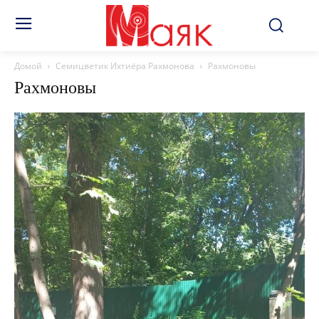
Домой
Семицветик Ихтиёра Рахмонова
Рахмоновы
Рахмоновы