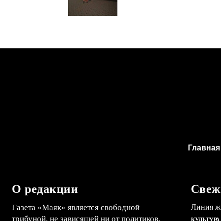
Главная
О редакции
Свеж
Газета «Маяк» является свободной
Линия ж
трибуной, не зависящей ни от политиков,
КУЛЬТУРА