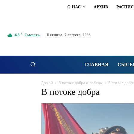
О НАС
АРХИВ
РАСПИС
C
16.8
Сысерть
Пятница, 7 августа, 2026
ГЛАВНАЯ
СЫСЕ
Домой
В потоке добра и победы
В потоке добр
В потоке добра