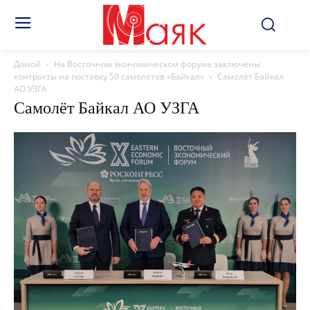
Домой
На Восточном экономическом форуме заключены
контракты на поставку 50 самолётов «Байкал»
Самолёт Байкал
АО УЗГА
Самолёт Байкал АО УЗГА