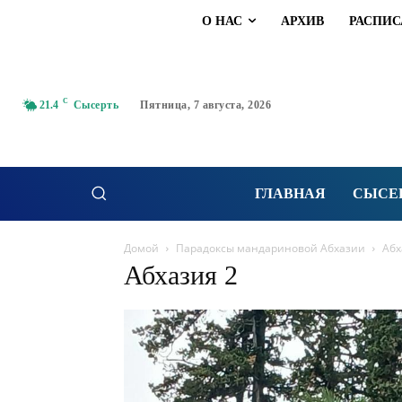
О НАС
АРХИВ
РАСПИС
C
21.4
Сысерть
Пятница, 7 августа, 2026
ГЛАВНАЯ
СЫСЕ
Домой
Парадоксы мандариновой Абхазии
Абх
Абхазия 2