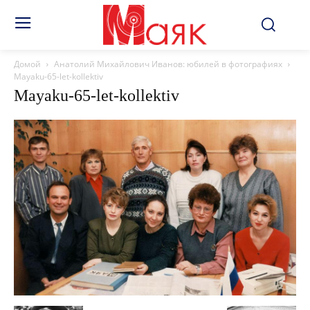
Домой
Анатолий Михайлович Иванов: юбилей в фотографиях
Mayaku-65-let-kollektiv
Mayaku-65-let-kollektiv