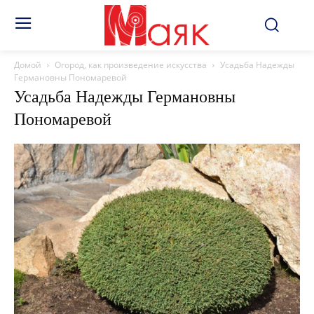
Домой
Огород, как произведение искусства
Усадьба Надежды
Германовны Пономаревой
Усадьба Надежды Германовны
Пономаревой