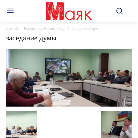
Домой
На породе Нового года
заседание думы
заседание думы