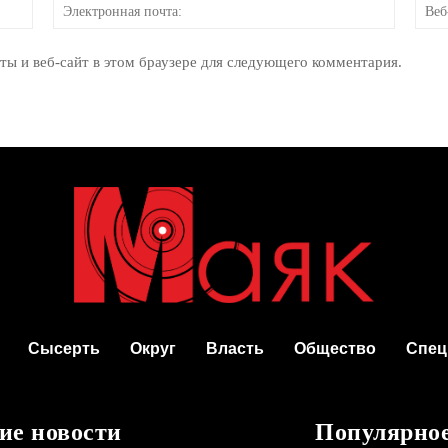
Имя:
Электр
почта:
ты и веб-сайт в этом браузере для следующего комментария.
Сысерть
Округ
Власть
Общество
Спец
ие новости
Популярно