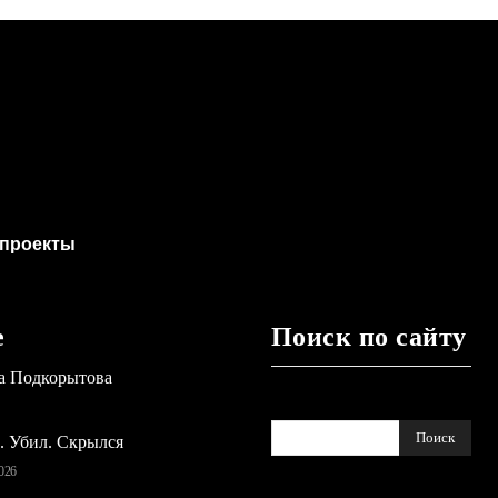
проекты
е
Поиск по сайту
а Подкорытова
Поиск
ь. Убил. Скрылся
026