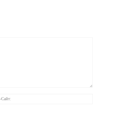
онная
Веб-
Сайт: