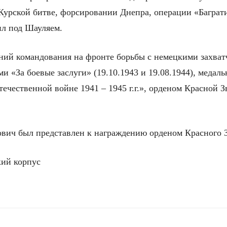
Курской битве, форсировании Днепра, операции «Баграт
ил под Шауляем.
аний командования на фронте борьбы с немецкими захва
и «За боевые заслуги» (19.10.1943 и 19.08.1944), медал
ечественной войне 1941 – 1945 г.г.», орденом Красной Зв
вич был представлен к награждению орденом Красного 
кий корпус