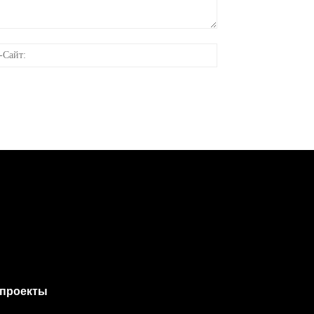
онная
Веб-
Сайт:
проекты