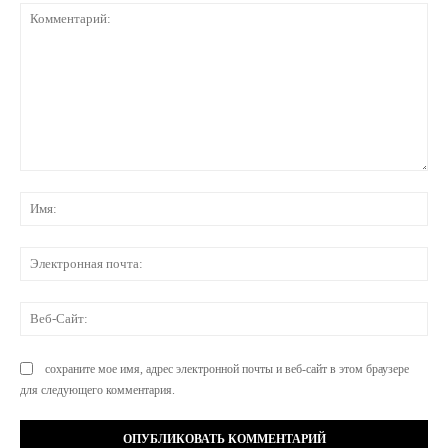
Комментарий:
Им
Эл
по
Ве
Са
сохраните мое имя, адрес электронной почты и веб-сайт в этом браузере
для следующего комментария.