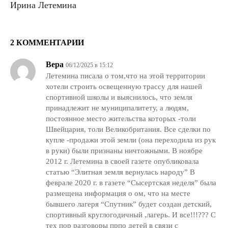
Ирина Летемина
2 КОММЕНТАРИИ
Вера
06/12/2025 в 15:12
Летемина писала о том,что на этой территории
хотели строить освещенную трассу для нашей
спортивной школы и выяснилось, что земля
принадлежит не муниципалитету, а людям,
постоянное место жительства которых -толи
Швейцария, толи Великобритания. Все сделки по
купле -продажи этой земли (она переходила из рук
в руки) были признаны ничтожными. В ноябре
2012 г. Летемина в своей газете опубликовала
статью “Элитная земля вернулась народу” В
феврале 2020 г. в газете “Сысертская неделя” была
размещена информация о ом, что на месте
бывшего лагеря “Спутник” будет создан детский,
спортивный круглогодичный ,лагерь. И все!!!??? С
тех пор разговоры прпо детей в связи с