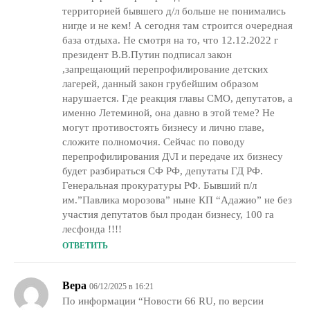
территорией бывшего д/л больше не понимались
нигде и не кем! А сегодня там строится очередная
база отдыха. Не смотря на то, что 12.12.2022 г
президент В.В.Путин подписал закон
,запрещающий перепрофилирование детских
лагерей, данный закон грубейшим образом
нарушается. Где реакция главы СМО, депутатов, а
именно Летеминой, она давно в этой теме? Не
могут противостоять бизнесу и лично главе,
сложите полномочия. Сейчас по поводу
перепрофилирования Д\Л и передаче их бизнесу
будет разбираться СФ РФ, депутаты ГД РФ.
Генеральная прокуратуры РФ. Бывший п/л
им.”Павлика морозова” ныне КП “Адажио” не без
участия депутатов был продан бизнесу, 100 га
лесфонда !!!!
ОТВЕТИТЬ
Вера
06/12/2025 в 16:21
По информации “Новости 66 RU, по версии