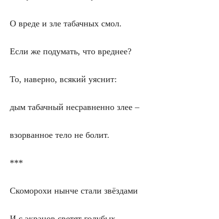
О вреде и зле табачных смол.
Если же подумать, что вреднее?
То, наверно, всякий уяснит:
дым табачный несравненно злее –
взорванное тело не болит.
***
Скоморохи нынче стали звёздами
И с экранов светят голубых,