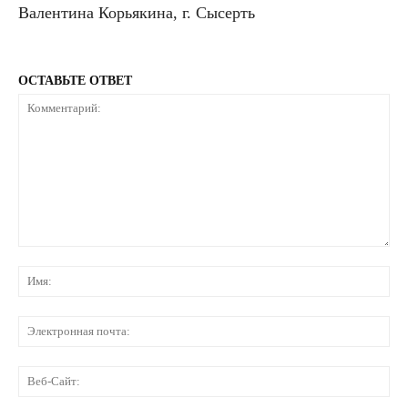
Валентина Корьякина, г. Сысерть
ОСТАВЬТЕ ОТВЕТ
Комментарий:
Им
Эл
по
Ве
Са