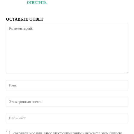
ОТВЕТИТЬ
ОСТАВЬТЕ ОТВЕТ
Комментарий:
Им
Эл
по
Ве
Са
сохраните мое имя, адрес электронной почты и веб-сайт в этом браузере