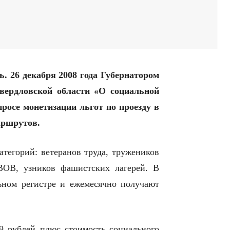
ь. 26 декабря 2008 года Губернатором
Свердловской области «О социальной
просе монетизации льгот по проезду в
аршрутов.
атегорий: ветеранов труда, тружеников
ВОВ, узников фашистских лагерей. В
льном регистре и ежемесячно получают
99 рублей плюс стоимость социального