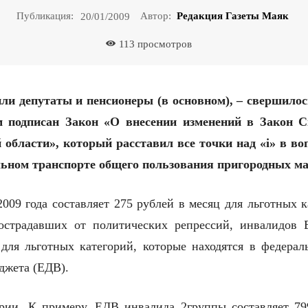
Публикация:
Автор:
Редакция Газеты Маяк
20/01/2009
113
просмотров
ли депутаты и пенсионеры (в основном), – свершилос
м подписан Закон «О внесении изменений в Закон 
области», который расставил все точки над «i» в во
льном транспорте общего пользования пригородных м
009 года составляет 275 рублей в месяц для льготных к
пострадавших от политических репрессий, инвалидов 
 для льготных категорий, которые находятся в федера
джета (ЕДВ).
ории. К примеру, ЕДВ инвалида 2группы составляет 7