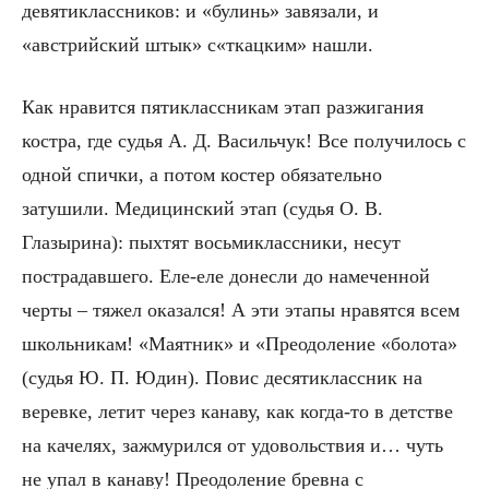
девятиклассников: и «булинь» завязали, и
«австрийский штык» с«ткацким» нашли.
Как нравится пятиклассникам этап разжигания
костра, где судья А. Д. Васильчук! Все получилось с
одной спички, а потом костер обязательно
затушили. Медицинский этап (судья О. В.
Глазырина): пыхтят восьмиклассники, несут
пострадавшего. Еле-еле донесли до намеченной
черты – тяжел оказался! А эти этапы нравятся всем
школьникам! «Маятник» и «Преодоление «болота»
(судья Ю. П. Юдин). Повис десятиклассник на
веревке, летит через канаву, как когда-то в детстве
на качелях, зажмурился от удовольствия и… чуть
не упал в канаву! Преодоление бревна с