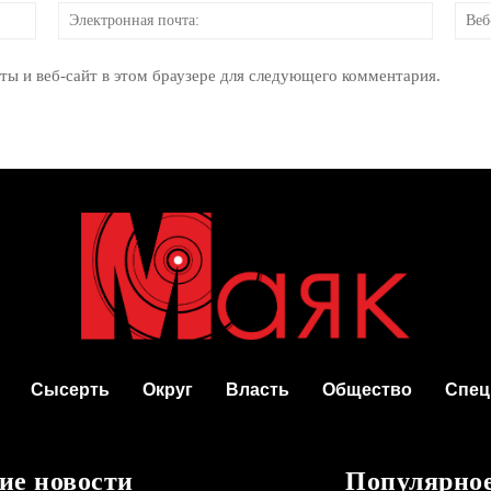
Имя:
Электр
почта:
ты и веб-сайт в этом браузере для следующего комментария.
Сысерть
Округ
Власть
Общество
Спец
ие новости
Популярно