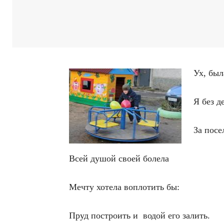
Ух, был
Я без д
За посе
Всей душой своей болела
Мечту хотела воплотить бы:
Пруд построить и водой его залить.