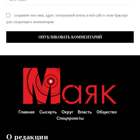
Са
сохраните мое имя, адрес электронной почты и веб-сайт в этом браузере
для следующего комментария.
Главная
Сысерть
Округ
Власть
Общество
Спецпроекты
О редакции