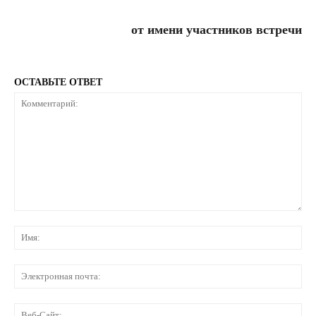
от имени участников встречи
ОСТАВЬТЕ ОТВЕТ
Комментарий:
Им
Эл
по
Ве