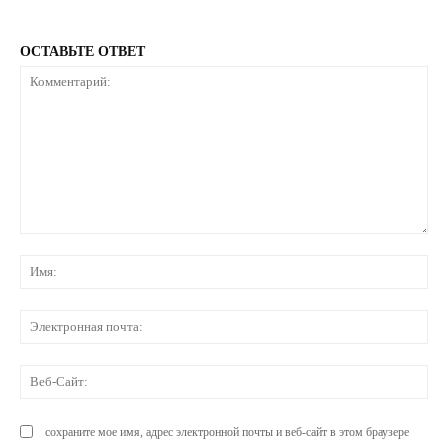
ОСТАВЬТЕ ОТВЕТ
Комментарий:
Им
Эл
по
Ве
Са
сохраните мое имя, адрес электронной почты и веб-сайт в этом браузере