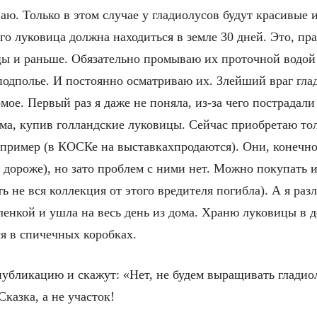
аю. Только в этом случае у гладиолусов будут красивые 
его луковица должна находиться в земле 30 дней. Это, пра
цы и раньше. Обязательно промываю их проточной водой
подполье. И постоянно осматриваю их. Злейший враг гла
мое. Первый раз я даже не поняла, из-за чего пострадали
ама, купив голландские луковицы. Сейчас приобретаю то
пример (в КОСКе на выставкахпродаются). Они, конечно
о дороже), но зато проблем с ними нет. Можно покупать 
ь не вся коллекция от этого вредителя погибла). А я раз
ленкой и ушла на весь день из дома. Храню луковицы в 
я в спичечных коробках.
убликацию и скажут: «Нет, не будем выращивать гладио
Сказка, а не участок!