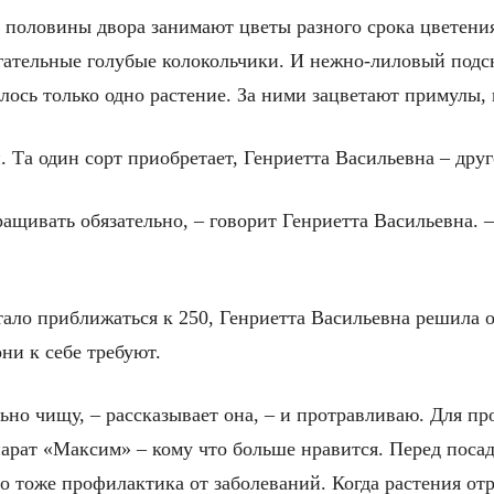
 половины двора занимают цветы разного срока цветения
огательные голубые колокольчики. И нежно-лиловый подс
лось только одно растение. За ними зацветают примулы,
. Та один сорт приобретает, Генриетта Васильевна – др
ращивать обязательно, – говорит Генриетта Васильевна. –
тало приближаться к 250, Генриетта Васильевна решила 
ни к себе требуют.
льно чищу, – рассказывает она, – и протравливаю. Для п
парат «Максим» – кому что больше нравится. Перед посад
 тоже профилактика от заболеваний. Когда растения отр