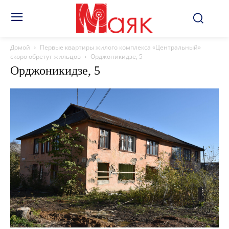
Домой
Первые квартиры жилого комплекса «Центральный»
скоро обретут жильцов
Орджоникидзе, 5
Орджоникидзе, 5