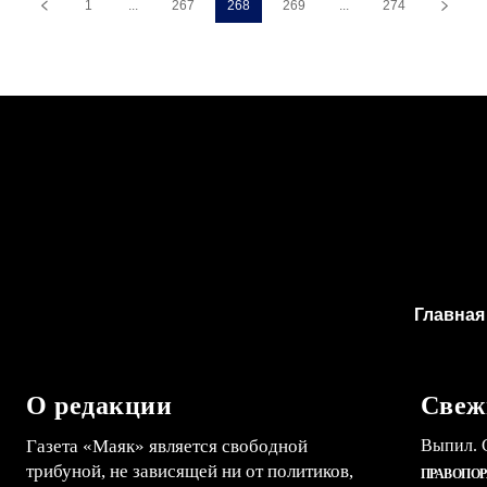
1
...
267
268
269
...
274
Главная
О редакции
Свеж
Газета «Маяк» является свободной
Выпил. С
трибуной, не зависящей ни от политиков,
ПРАВОПО