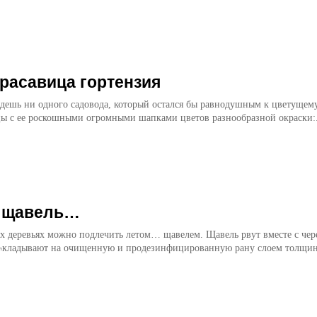
расавица гортензия
йдешь ни одного садовода, который остался бы равнодушным к цветущему
ы с ее роскошными огромными шапками цветов разнообразной окраски:.
– щавель…
х деревьях можно подлечить летом… щавелем. Щавель рвут вместе с чер
¬кладывают на очищенную и продезинфицированную рану слоем толщиной