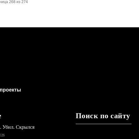
ница 268 из 274
проекты
е
Поиск по сайту
ь. Убил. Скрылся
026