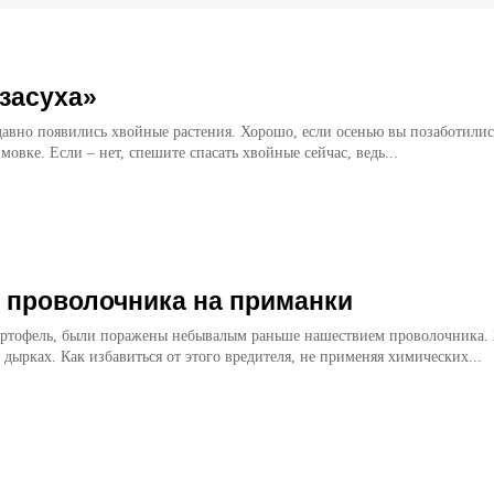
засуха»
давно появились хвойные растения. Хорошо, если осенью вы позаботилис
овке. Если – нет, спешите спасать хвойные сейчас, ведь...
 проволочника на приманки
картофель, были поражены небывалым раньше нашествием прово­лочника.
в дырках. Как изба­виться от этого вредителя, не применяя химических...