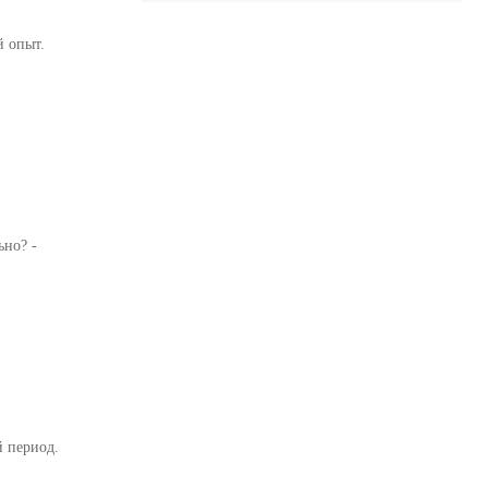
й опыт.
но? -