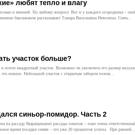
ие» любят тепло и влагу
только и мнений. По любому вопросу. Вот и у каждого огородника – сво
Сегодня о выращивании баклажанов рассказывает Тамара Васильевна Неволина. Сеять...
ать участок больше?
и почти квадратный участок. Воз­можно ли увеличить его раз­мер визуаль
 это не­мало. Небольшой участок с открытым забором похож...
ался синьор-помидор. Часть 2
томатов – тоже очень ответственный период.
Правильно выбранное время посадки семян – это уже 20 процентов успеха. При ранней...