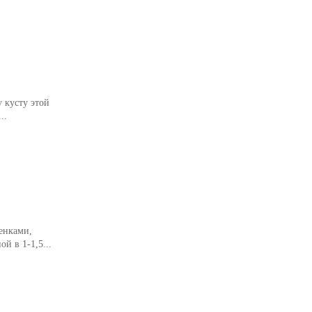
 кусту этой
..
енками,
 в 1-1,5...