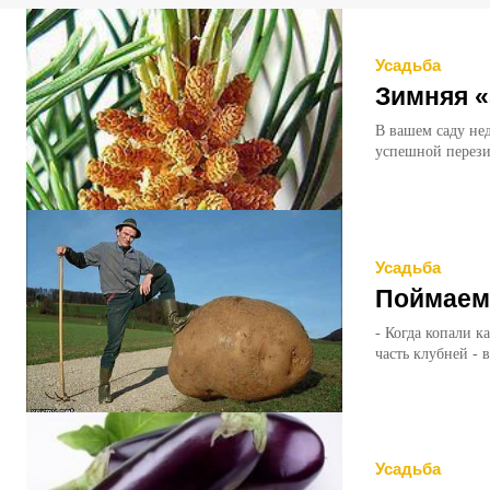
Усадьба
Зимняя «
В вашем саду не
успешной перезим
Усадьба
Поймаем
- Когда копали 
часть клубней - 
Усадьба