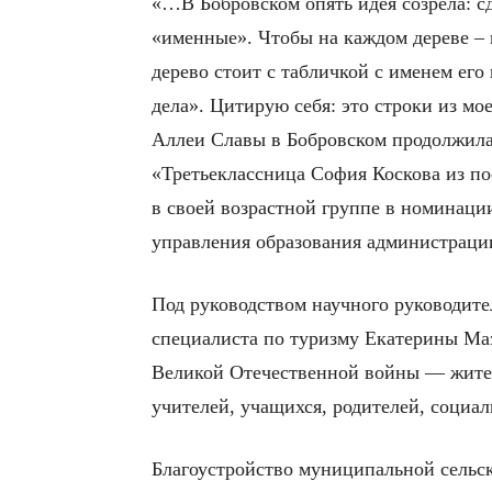
«…В Бобровском опять идея созрела: с
«именные». Чтобы на каждом дереве – 
дерево стоит с табличкой с именем его
дела». Цитирую себя: это строки из мо
Аллеи Славы в Бобровском продолжилас
«Третьеклассница София Коскова из по
в своей возрастной группе в номинаци
управления образования администрации
Под руководством научного руководит
специалиста по туризму Екатерины Маз
Великой Отечественной войны — жител
учителей, учащихся, родителей, социа
Благоустройство муниципальной сельс