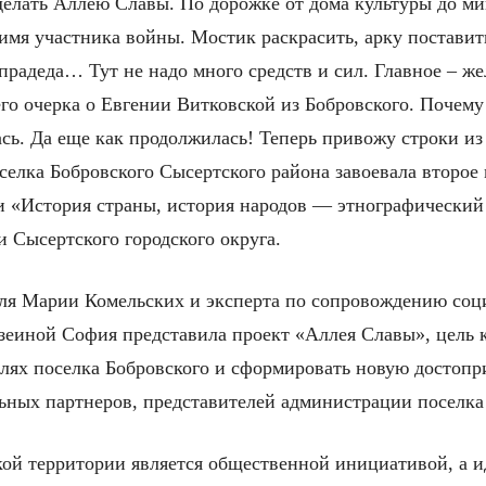
делать Аллею Славы. По дорожке от дома культуры до ми
имя участника войны. Мостик раскрасить, арку поставит
 прадеда… Тут не надо много средств и сил. Главное – ж
его очерка о Евгении Витковской из Бобровского. Почем
ь. Да еще как продолжилась! Теперь привожу строки из 
селка Бобровского Сысертского района завоевала второе
и «История страны, история народов — этнографический
 Сысертского городского округа.
еля Марии Комельских и эксперта по сопровождению со
еиной София представила проект «Аллея Славы», цель ко
ях поселка Бобровского и сформировать новую достопр
льных партнеров, представителей администрации поселка
кой территории является общественной инициативой, а 