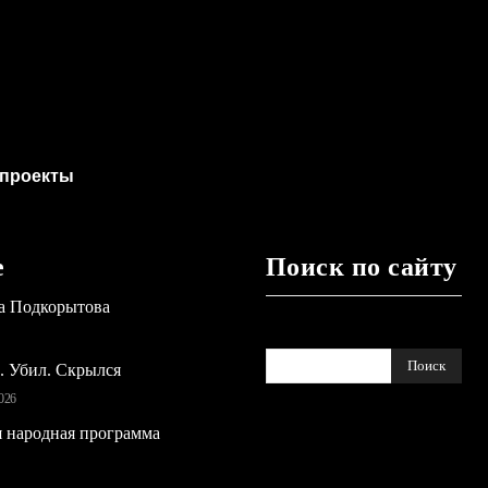
проекты
е
Поиск по сайту
а Подкорытова
Поиск
ь. Убил. Скрылся
026
 народная программа