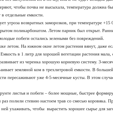
ряют, чтобы почва не высыхала, температура должна быт
 в отдельные емкости.
ует угроза возвратных заморозков, при температуре +15 
окрытом поликарбонатом. Летом парник был открыт. Ранн
 молодые побеги остались зелеными без повреждений.
шке летом. На южном окне летом растения вянут, даже е
 Емкость в 1 литр для хорошей вегетации растения мала,
 развивает из черенка хорошую корневую систему. 3-мес
аивает земляной ком в трехлитровой емкости. В большей 
ости пересаживают уже 4-5-месячные кусты. В этом случ
унте листья и побеги – более мощные, быстрее формируе
ин раз полили стевию настоем трав со смесью коровяка. 
 ней ухаживать, чтобы вырастить хорошее сырье для заг