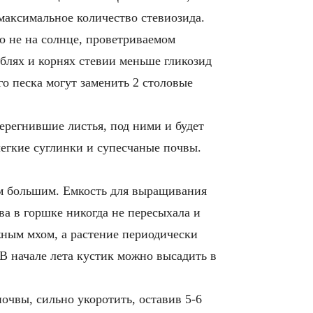
 максимальное количество стевиозида.
но не на солнце, проветриваемом
еблях и корнях стевии меньше гликозид
го песка могут заменить 2 столовые
ерегнившие листья, под ними и будет
легкие суглинки и супесчаные почвы.
ом большим. Емкость для выращивания
ва в горшке никогда не пересыхала и
ным мхом, а растение периодически
 В начале лета кустик можно высадить в
очвы, сильно укоротить, оставив 5-6