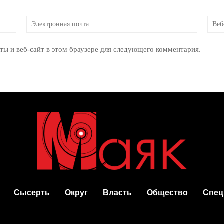
Имя:
Электр
почта:
ты и веб-сайт в этом браузере для следующего комментария.
Сысерть
Округ
Власть
Общество
Спец