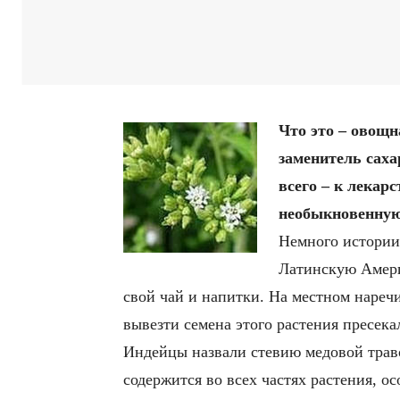
Что это – овощн
заменитель саха
всего – к лекар
необыкновенную
Немного истории
Латинскую Амери
свой чай и напитки. На местном наречи
вывезти семена этого растения пресека
Индейцы назвали стевию медовой траво
содержится во всех частях растения, о