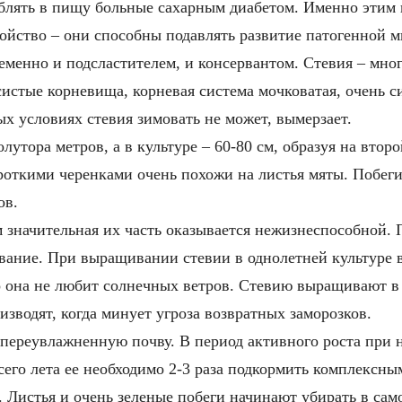
блять в пищу больные сахарным диабетом. Именно этим 
войство – они способны подавлять развитие патогенной 
еменно и подсластителем, и консервантом. Стевия – мног
истые корневища, корневая система мочковатая, очень си
х условиях стевия зимовать не может, вымерзает.
лутора метров, а в культуре – 60-80 см, образуя на втор
ороткими черенками очень похожи на листья мяты. Побе
ов.
м значительная их часть оказывается нежизнеспособной.
ование. При выращивании стевии в однолетней культуре 
 она не любит солнечных ветров. Стевию выращивают в э
зводят, когда минует угроза возвратных заморозков.
т переувлажненную почву. В период активного роста при
всего лета ее необходимо 2-3 раза подкормить комплексн
. Листья и очень зеленые побеги начинают убирать в сам