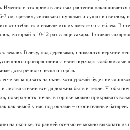
а. Именно в это время в листьях растения накапливается
 6-7 см, срезают, связывают пучками и сушат в светлом, 
ь от стебля или измельчить их вместе со стеблем. В ст
шок, который в 10-12 раз слаще сахара. 1 стакан сахарно
ю землю. В лесу, под деревьями, снимаются верхние неп
 успешного произрастания стевии подходят слабокислые 
ьные дозы речного песка и торфа.
легче выращивать на окне, хотя урожай будет не слишк
 и листья стевии всегда должны быть в тепле. Чтобы поч
ха, поверхность почвы в горшке можно прикрывать влаж
так как зимой у нас под окнами – отопительные батареи.
ию на окошке, то ранней осенью ее можно выкопать из п