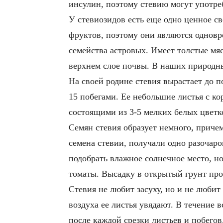
инсулин, поэтому стевию могут употре
У стевиозидов есть еще одно ценное с
фруктов, поэтому они являются одновр
семейства астровых. Имеет толстые мяс
верхнем слое почвы. В наших природны
На своей родине стевия вырастает до по
15 побегами. Ее небольшие листья с к
состоящими из 3-5 мелких белых цветк
Семян стевия образует немного, приче
семена стевии, получали одно разочар
подобрать влажное солнечное место, но
томаты. Высадку в открытый грунт прои
Стевия не любит засуху, но и не люби
воздуха ее листья увядают. В течение 
после каждой срезки листьев и побегов