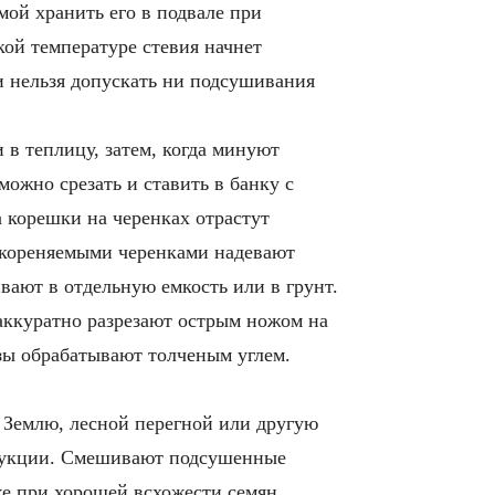
мой хранить его в подвале при
кой температуре стевия начнет
и нельзя допускать ни подсушивания
 в теплицу, затем, когда минуют
можно срезать и ставить в банку с
а корешки на черенках отрастут
 укореняемыми черенками надевают
ают в отдельную емкость или в грунт.
 аккуратно разрезают острым ножом на
езы обрабатывают толченым углем.
. Землю, лесной перегной или другую
трукции. Смешивают подсушенные
аже при хорошей всхожести семян.