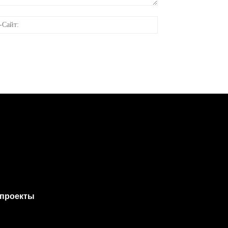
онная
Веб-
Сайт:
проекты