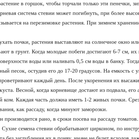
астение в горшок, чтобы торчали только эти пенечки, зи
корневая система стевии может погибнуть, при более высо
казывается на перезимовке растения. При зимнем хранени
ухать почки, растения выставляют на солнечное окно или
ют в грунт. Когда молодые побеги достигают 6-7 см, их 
поверхности воды или наливать 0,5 см воды в банку. Тогд
ный песок, остудив его до 17-20 градусов. На емкость с
проветривают каждый день. После укоренения их высажив
уста. Весной, когда корневище достают из подвала, его
ый ком. Каждая часть должна иметь 1-2 живых почки. Ср
ания, как рассаду, когда минуют заморозки.
 производится рано, в сроки посева на рассаду томатов
. Сухие семена стевии обрабатывают цирконом, по инс
та без заглубления их в почву, иначе не будет всходов д