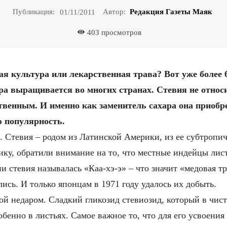
Публикация:
Автор:
Редакция Газеты Маяк
01/11/2011
403
просмотров
ая культура или лекарственная трава? Вот уже более 
ра выращивается во многих странах. Стевия не относ
ственным. И именно как заменитель сахара она приобр
 популярность.
. Стевия – родом из Латинской Америки, из ее субтроп
ку, обратили внимание на то, что местные индейцы лис
и стевия называлась «Каа-хэ-э» – что значит «медовая т
лись. И только японцам в 1971 году удалось их добыть.
й недаром. Сладкий гликозид стевиозид, который в чисто
собенно в листьях. Самое важное то, что для его усвоени