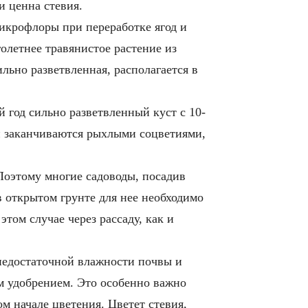
и ценна стевия.
микрофлоры при переработке ягод и
олетнее травянистое растение из
льно разветвленная, располагается в
ой год сильно разветвленный куст с 10-
ги заканчиваются рыхлыми соцветиями,
 Поэтому многие садоводы, посадив
в открытом грунте для нее необходимо
том случае через рассаду, как и
 недостаточной влажности почвы и
ым удобрением. Это особенно важно
ом начале цветения. Цветет стевия,