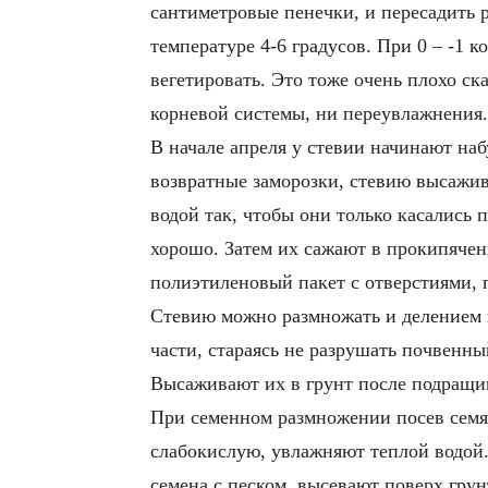
сантиметровые пенечки, и пересадить р
температуре 4-6 градусов. При 0 – -1 
вегетировать. Это тоже очень плохо с
корневой системы, ни переувлажнения.
В начале апреля у стевии начинают наб
возвратные заморозки, стевию высажива
водой так, чтобы они только касались 
хорошо. Затем их сажают в прокипячен
полиэтиленовый пакет с отверстиями, 
Стевию можно размножать и делением к
части, стараясь не разрушать почвенн
Высаживают их в грунт после подращив
При семенном размножении посев семян
слабокислую, увлажняют теплой водой
семена с песком, высевают поверх грун