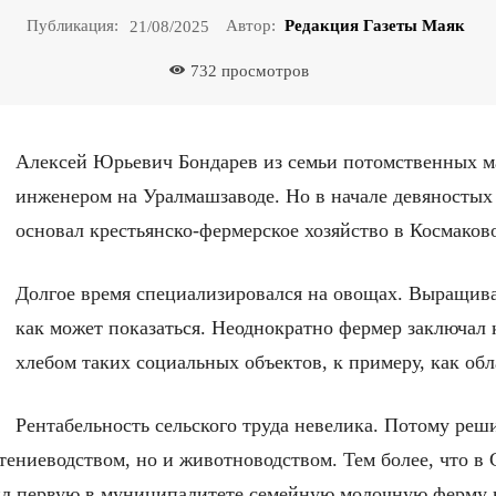
Публикация:
Автор:
Редакция Газеты Маяк
21/08/2025
732
просмотров
Алексей Юрьевич Бондарев из семьи потомственных м
инженером на Уралмашзаводе. Но в начале девяностых 
основал крестьянско-фермерское хозяйство в Космаков
Долгое время специализировался на овощах. Выращиват
как может показаться. Неоднократно фермер заключал
хлебом таких социальных объектов, к примеру, как обл
Рентабельность сельского труда невелика. Потому ре
стениеводством, но и животноводством. Тем более, что в
ил первую в муниципалитете семейную молочную ферму н