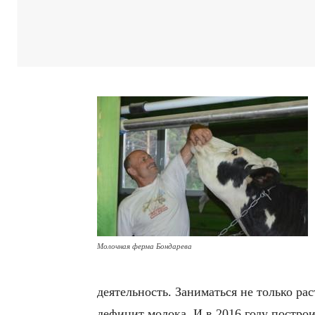
Молочная ферма Бондарева
деятельность. Заниматься не только ра
дефицит молока. И в 2016 году постро