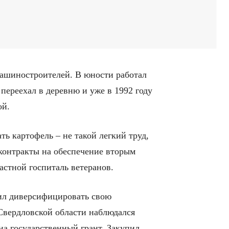
ашиностроителей. В юности работал
переехал в деревню и уже в 1992 году
ой.
ь картофель – не такой легкий труд,
 контракты на обеспечение вторым
астной госпиталь ветеранов.
шил диверсифицировать свою
 Свердловской области наблюдался
а государственный грант. Закупил