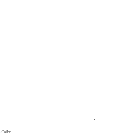
онная
Веб-
Сайт: