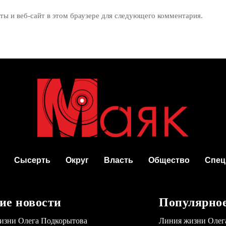
ты и веб-сайт в этом браузере для следующего комментария.
Сысерть
Округ
Власть
Общество
Спец
ие новости
Популярно
изни Олега Подкорытова
Линия жизни Олег