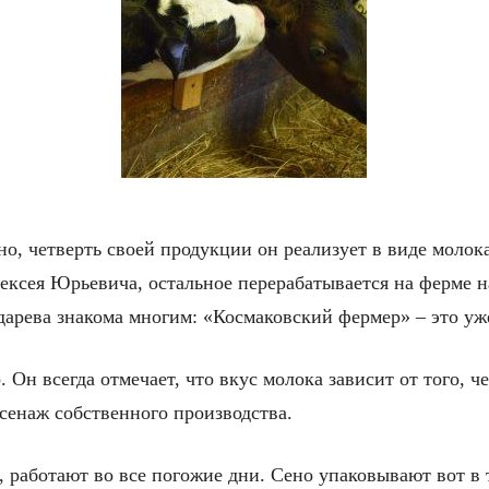
но, четверть своей продукции он реализует в виде молок
ксея Юрьевича, остальное перерабатывается на ферме на
рева знакома многим: «Космаковский фермер» – это уже 
 Он всегда отмечает, что вкус молока зависит от того, ч
сенаж собственного производства.
, работают во все погожие дни. Сено упаковывают вот в