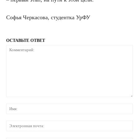
Софья Черкасова, студентка УрФУ
ОСТАВЬТЕ ОТВЕТ
Комментарий:
Им
Эл
по