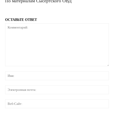
По материалам Сысертского ОВД
ОСТАВЬТЕ ОТВЕТ
Комментарий:
Им
Эл
по
Ве
Са