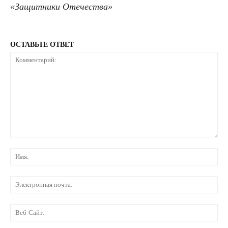
«Защитники Отечества»
ОСТАВЬТЕ ОТВЕТ
Комментарий:
Им
Эл
по
Ве
Са