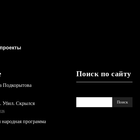
проекты
е
Поиск по сайту
а Подкорытова
Поиск
ь. Убил. Скрылся
026
 народная программа