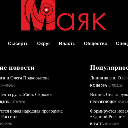
Сысерть
Округ
Власть
Общество
Спец
ие новости
Популярно
изни Олега Подкорытова
Линия жизни Олег
07/08/2026
КУЛЬТУРА
07/08/2026
ел за руль. Убил. Скрылся
Выпил. Сел за рул
РЯДОК
05/08/2026
ПРАВОПОРЯДОК
05/08/2
ется новая народная программа
Формируется новая
 России»
«Единой России»
3/08/2026
ВЛАСТЬ
03/08/2026