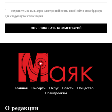
Са
сохраните мое имя, адрес электронной почты и веб-сайт в этом браузере
для следующего комментария.
Главная
Сысерть
Округ
Власть
Общество
Спецпроекты
О редакции