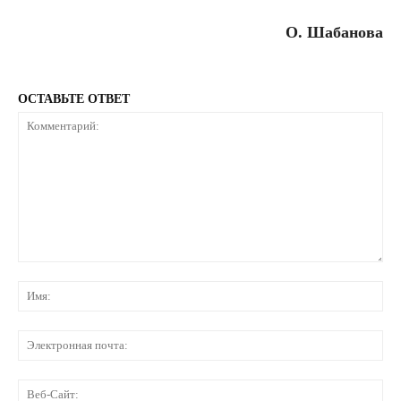
О. Шабанова
ОСТАВЬТЕ ОТВЕТ
Комментарий:
Им
Эл
по
Ве